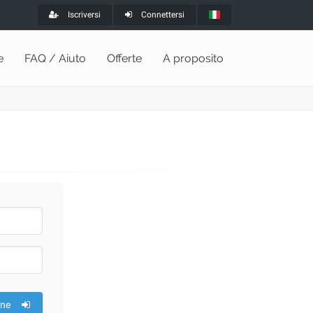
Iscriversi
Connettersi
e
FAQ / Aiuto
Offerte
A proposito
one