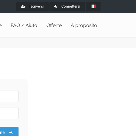
Iscriversi
Connettersi
e
FAQ / Aiuto
Offerte
A proposito
one