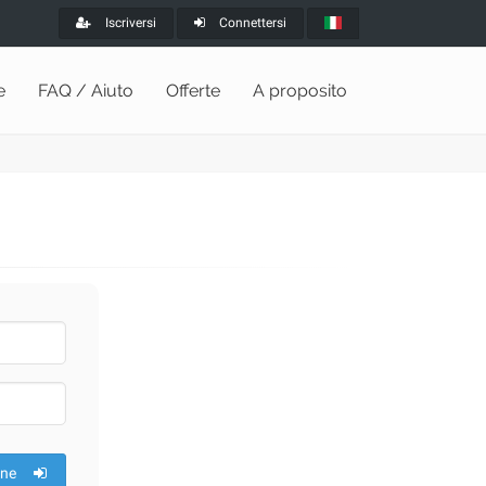
Iscriversi
Connettersi
e
FAQ / Aiuto
Offerte
A proposito
one