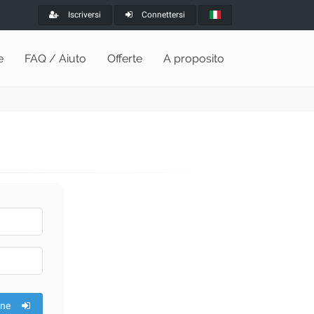
Iscriversi
Connettersi
e
FAQ / Aiuto
Offerte
A proposito
one