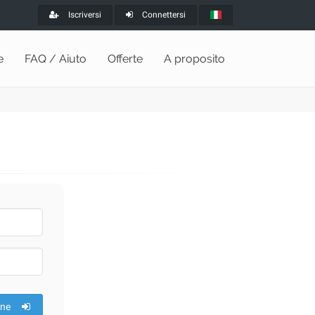
Iscriversi
Connettersi
e
FAQ / Aiuto
Offerte
A proposito
one