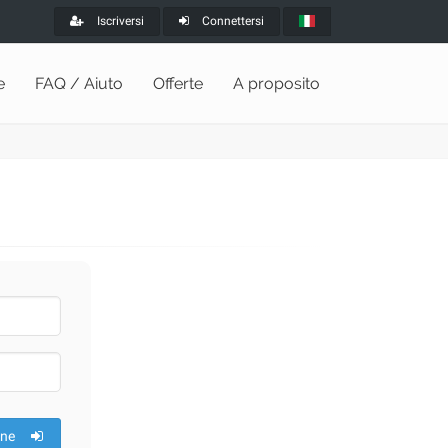
Iscriversi
Connettersi
e
FAQ / Aiuto
Offerte
A proposito
one