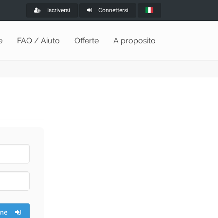
Iscriversi
Connettersi
e
FAQ / Aiuto
Offerte
A proposito
one