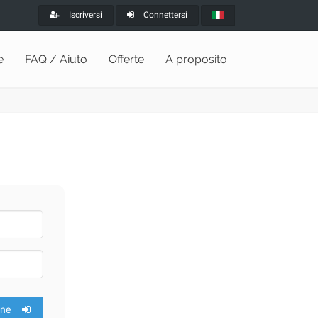
Iscriversi
Connettersi
e
FAQ / Aiuto
Offerte
A proposito
one