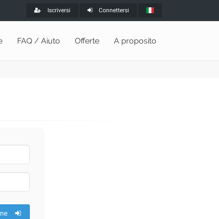
Iscriversi
Connettersi
e
FAQ / Aiuto
Offerte
A proposito
one