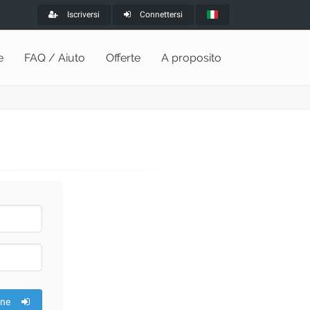
Iscriversi
Connettersi
e
FAQ / Aiuto
Offerte
A proposito
one