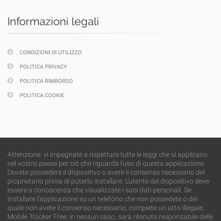
Informazioni legali
CONDIZIONI DI UTILIZZO
POLITICA PRIVACY
POLITICA RIMBORSO
POLITICA COOKIE
Attenzione: vi impegnate a rispettare tutte le leggi che si applicano
nel vostro paese per ciò che riguarda l’uso di questa applicazione.
Dovete possedere il dispositivo o avere il consenso necessario del
proprietario prima di poterlo installare. L’utente del dispositivo deve
essere a conoscenza che visualizzate i suoi dati personali. Se
installate l’applicazione su un telefono che non possedete o del
quale non avete il consenso necessario, compiete un atto illegale,
Mobile Tracker Free, in nessun caso, sarà ritenuto responsabile delle