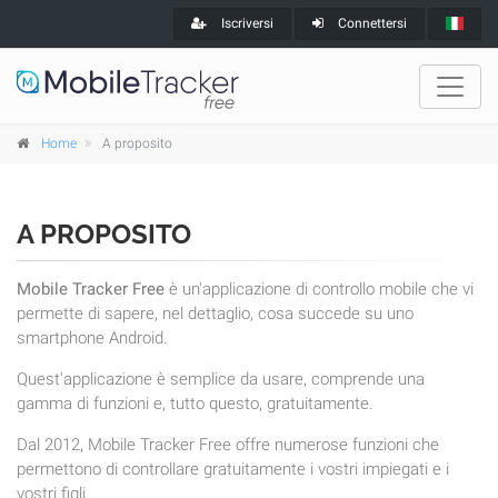
Iscriversi
Connettersi
Home
A proposito
A PROPOSITO
Mobile Tracker Free
è un'applicazione di controllo mobile che vi
permette di sapere, nel dettaglio, cosa succede su uno
smartphone Android.
Quest'applicazione è semplice da usare, comprende una
gamma di funzioni e, tutto questo, gratuitamente.
Dal 2012, Mobile Tracker Free offre numerose funzioni che
permettono di controllare gratuitamente i vostri impiegati e i
vostri figli.