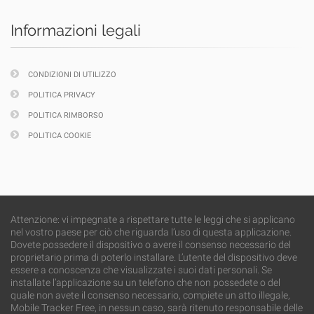
Informazioni legali
CONDIZIONI DI UTILIZZO
POLITICA PRIVACY
POLITICA RIMBORSO
POLITICA COOKIE
Attenzione: vi impegnate a rispettare tutte le leggi che si applicano
nel vostro paese per ciò che riguarda l’uso di questa applicazione.
Dovete possedere il dispositivo o avere il consenso necessario del
proprietario prima di poterlo installare. L’utente del dispositivo deve
essere a conoscenza che visualizzate i suoi dati personali. Se
installate l’applicazione su un telefono che non possedete o del
quale non avete il consenso necessario, compiete un atto illegale,
Mobile Tracker Free, in nessun caso, sarà ritenuto responsabile delle