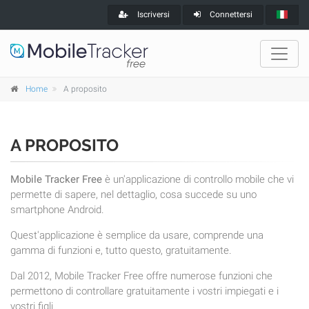
Iscriversi
Connettersi
Home
A proposito
A PROPOSITO
Mobile Tracker Free
è un'applicazione di controllo mobile che vi
permette di sapere, nel dettaglio, cosa succede su uno
smartphone Android.
Quest'applicazione è semplice da usare, comprende una
gamma di funzioni e, tutto questo, gratuitamente.
Dal 2012, Mobile Tracker Free offre numerose funzioni che
permettono di controllare gratuitamente i vostri impiegati e i
vostri figli.