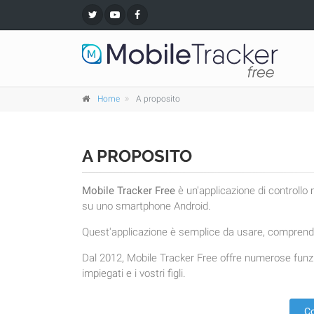
Home
A proposito
A PROPOSITO
Mobile Tracker Free
è un'applicazione di controllo
su uno smartphone Android.
Quest'applicazione è semplice da usare, comprende
Dal 2012, Mobile Tracker Free offre numerose funzi
impiegati e i vostri figli.
Co