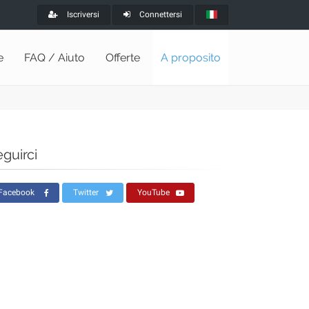
Iscriversi
Connettersi
e
FAQ / Aiuto
Offerte
A proposito
guirci
Facebook
Twitter
YouTube