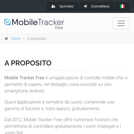
Iscriversi
Connettersi
Home
A proposito
A PROPOSITO
Mobile Tracker Free
è un'applicazione di controllo mobile che vi
permette di sapere, nel dettaglio, cosa succede su uno
smartphone Android.
Quest'applicazione è semplice da usare, comprende una
gamma di funzioni e, tutto questo, gratuitamente.
Dal 2012, Mobile Tracker Free offre numerose funzioni che
permettono di controllare gratuitamente i vostri impiegati e i
vostri figli.