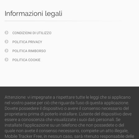
Informazioni legali
CONDIZIONI DI UTILIZZO
POLITICA PRIVACY
POLITICA RIMBORSO
POLITICA COOKIE
Attenzione: vi impegnate a rispettare tutte le leggi che si applicano
nel vostro paese per ciò che riguarda l’uso di questa applicazione.
Dovete possedere il dispositivo o avere il consenso necessario del
proprietario prima di poterlo installare. L’utente del dispositivo deve
essere a conoscenza che visualizzate i suoi dati personali. Se
installate l’applicazione su un telefono che non possedete o del
quale non avete il consenso necessario, compiete un atto illegale,
Mobile Tracker Free, in nessun caso, sarà ritenuto responsabile delle