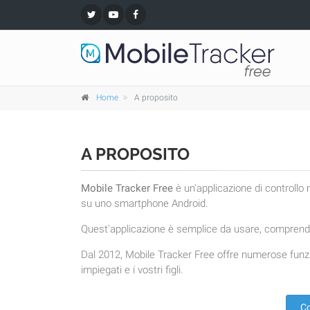
Home
A proposito
A PROPOSITO
Mobile Tracker Free
è un'applicazione di controllo
su uno smartphone Android.
Quest'applicazione è semplice da usare, comprende
Dal 2012, Mobile Tracker Free offre numerose funzi
impiegati e i vostri figli.
Co