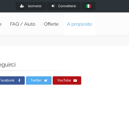
Iscriversi
Connettersi
e
FAQ / Aiuto
Offerte
A proposito
guirci
Facebook
Twitter
YouTube