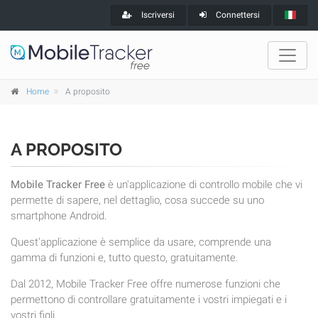
Iscriversi
Connettersi
Home
A proposito
A PROPOSITO
Mobile Tracker Free
è un'applicazione di controllo mobile che vi
permette di sapere, nel dettaglio, cosa succede su uno
smartphone Android.
Quest'applicazione è semplice da usare, comprende una
gamma di funzioni e, tutto questo, gratuitamente.
Dal 2012, Mobile Tracker Free offre numerose funzioni che
permettono di controllare gratuitamente i vostri impiegati e i
vostri figli.