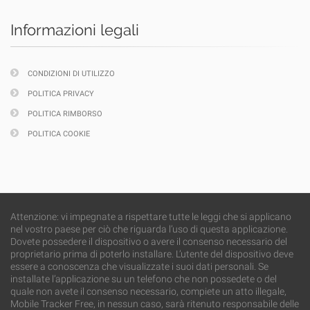
Informazioni legali
CONDIZIONI DI UTILIZZO
POLITICA PRIVACY
POLITICA RIMBORSO
POLITICA COOKIE
Attenzione: vi impegnate a rispettare tutte le leggi che si applicano
nel vostro paese per ciò che riguarda l’uso di questa applicazione.
Dovete possedere il dispositivo o avere il consenso necessario del
proprietario prima di poterlo installare. L’utente del dispositivo deve
essere a conoscenza che visualizzate i suoi dati personali. Se
installate l’applicazione su un telefono che non possedete o del
quale non avete il consenso necessario, compiete un atto illegale,
Mobile Tracker Free, in nessun caso, sarà ritenuto responsabile delle