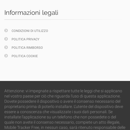
Informazioni legali
CONDIZIONI DI UTILIZZO
POLITICA PRIVACY
POLITICA RIMBORSO
POLITICA COOKIE
Attenzione: vi impegnate a rispettare tutte le leggi che si applicano
nel vostro paese per ciò che riguarda l’uso di questa applicazione.
Dovete possedere il dispositivo o avere il consenso necessario del
proprietario prima di poterlo installare. L’utente del dispositivo deve
essere a conoscenza che visualizzate i suoi dati personali. Se
installate l’applicazione su un telefono che non possedete o del
quale non avete il consenso necessario, compiete un atto illegale,
Mobile Tracker Free, in nessun caso, sarà ritenuto responsabile delle