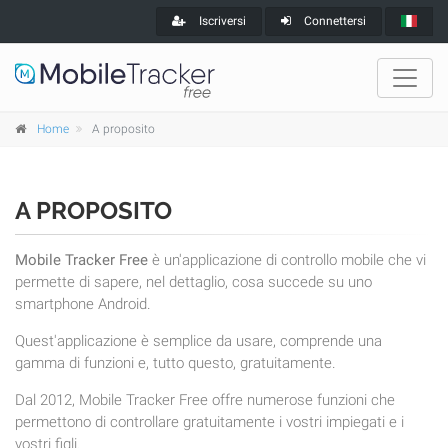
Iscriversi
Connettersi
Home
A proposito
A PROPOSITO
Mobile Tracker Free
è un'applicazione di controllo mobile che vi
permette di sapere, nel dettaglio, cosa succede su uno
smartphone Android.
Quest'applicazione è semplice da usare, comprende una
gamma di funzioni e, tutto questo, gratuitamente.
Dal 2012, Mobile Tracker Free offre numerose funzioni che
permettono di controllare gratuitamente i vostri impiegati e i
vostri figli.