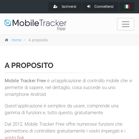
Iscriversi
Connettersi
Home
A proposito
A PROPOSITO
Mobile Tracker Free
è un'applicazione di controllo mobile che vi
permette di sapere, nel dettaglio, cosa succede su uno
smartphone Android.
Quest'applicazione è semplice da usare, comprende una
gamma di funzioni e, tutto questo, gratuitamente.
Dal 2012, Mobile Tracker Free offre numerose funzioni che
permettono di controllare gratuitamente i vostri impiegati e i
vostri figli.