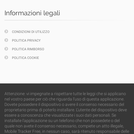
Informazioni legali
CONDIZIONI DI UTILIZZO
POLITICA PRIVACY
POLITICA RIMBORSO
POLITICA COOKIE
Attenzione: vi impegnate a rispettare tutte le leggi che si applicano
nel vostro paese per ciò che riguarda l’uso di questa applicazione.
Dovete possedere il dispositivo o avere il consenso necessario del
proprietario prima di poterlo installare. L’utente del dispositivo deve
essere a conoscenza che visualizzate i suoi dati personali. Se
installate l’applicazione su un telefono che non possedete o del
quale non avete il consenso necessario, compiete un atto illegale,
Mobile Tracker Free, in nessun caso, sarà ritenuto responsabile delle