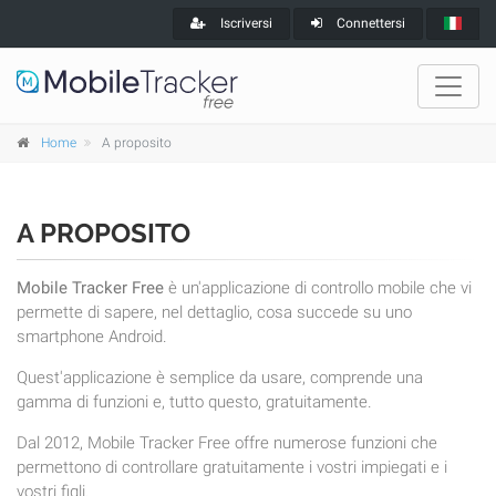
Iscriversi
Connettersi
Home
A proposito
A PROPOSITO
Mobile Tracker Free
è un'applicazione di controllo mobile che vi
permette di sapere, nel dettaglio, cosa succede su uno
smartphone Android.
Quest'applicazione è semplice da usare, comprende una
gamma di funzioni e, tutto questo, gratuitamente.
Dal 2012, Mobile Tracker Free offre numerose funzioni che
permettono di controllare gratuitamente i vostri impiegati e i
vostri figli.