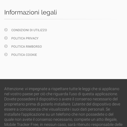
Informazioni legali
CONDIZIONI DI UTILIZZO
POLITICA PRIVACY
POLITICA RIMBORSO
POLITICA COOKIE
Attenzione: vi impegnate a rispettare tutte le leggi che si applicano
nel vostro paese per ciò che riguarda l’uso di questa applicazione.
Dovete possedere il dispositivo o avere il consenso necessario del
proprietario prima di poterlo installare. L’utente del dispositivo deve
essere a conoscenza che visualizzate i suoi dati personali. Se
installate l’applicazione su un telefono che non possedete o del
quale non avete il consenso necessario, compiete un atto illegale,
Mobile Tracker Free, in nessun caso, sarà ritenuto responsabile delle