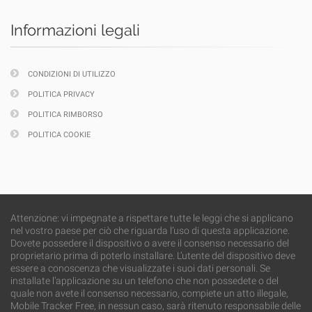
Informazioni legali
CONDIZIONI DI UTILIZZO
POLITICA PRIVACY
POLITICA RIMBORSO
POLITICA COOKIE
Attenzione: vi impegnate a rispettare tutte le leggi che si applicano
nel vostro paese per ciò che riguarda l’uso di questa applicazione.
Dovete possedere il dispositivo o avere il consenso necessario del
proprietario prima di poterlo installare. L’utente del dispositivo deve
essere a conoscenza che visualizzate i suoi dati personali. Se
installate l’applicazione su un telefono che non possedete o del
quale non avete il consenso necessario, compiete un atto illegale,
Mobile Tracker Free, in nessun caso, sarà ritenuto responsabile delle