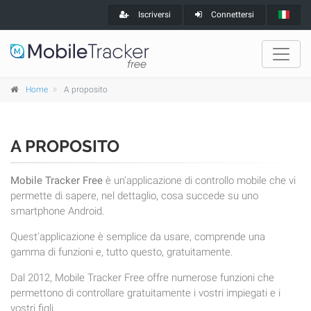
Iscriversi
Connettersi
Home
A proposito
A PROPOSITO
Mobile Tracker Free
è un'applicazione di controllo mobile che vi
permette di sapere, nel dettaglio, cosa succede su uno
smartphone Android.
Quest'applicazione è semplice da usare, comprende una
gamma di funzioni e, tutto questo, gratuitamente.
Dal 2012, Mobile Tracker Free offre numerose funzioni che
permettono di controllare gratuitamente i vostri impiegati e i
vostri figli.