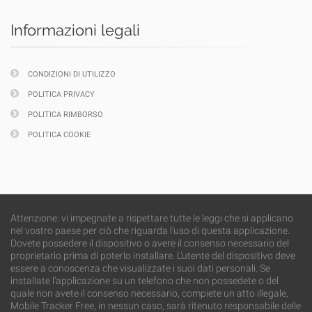
Informazioni legali
CONDIZIONI DI UTILIZZO
POLITICA PRIVACY
POLITICA RIMBORSO
POLITICA COOKIE
Attenzione: vi impegnate a rispettare tutte le leggi che si applicano
nel vostro paese per ciò che riguarda l’uso di questa applicazione.
Dovete possedere il dispositivo o avere il consenso necessario del
proprietario prima di poterlo installare. L’utente del dispositivo deve
essere a conoscenza che visualizzate i suoi dati personali. Se
installate l’applicazione su un telefono che non possedete o del
quale non avete il consenso necessario, compiete un atto illegale,
Mobile Tracker Free, in nessun caso, sarà ritenuto responsabile delle