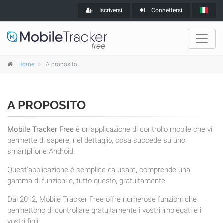
Iscriversi
Connettersi
Home
A proposito
A PROPOSITO
Mobile Tracker Free
è un'applicazione di controllo mobile che vi
permette di sapere, nel dettaglio, cosa succede su uno
smartphone Android.
Quest'applicazione è semplice da usare, comprende una
gamma di funzioni e, tutto questo, gratuitamente.
Dal 2012, Mobile Tracker Free offre numerose funzioni che
permettono di controllare gratuitamente i vostri impiegati e i
vostri figli.