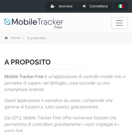
Iscriversi
Connettersi
Home
A proposito
A PROPOSITO
Mobile Tracker Free
è un'applicazione di controllo mobile che vi
permette di sapere, nel dettaglio, cosa succede su uno
smartphone Android.
Quest'applicazione è semplice da usare, comprende una
gamma di funzioni e, tutto questo, gratuitamente.
Dal 2012, Mobile Tracker Free offre numerose funzioni che
permettono di controllare gratuitamente i vostri impiegati e i
vostri figli.