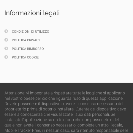
Informazioni legali
CONDIZIONI DI UTILIZZO
POLITICA PRIVACY
POLITICA RIMBORSO
POLITICA COOKIE
Attenzione: vi impegnate a rispettare tutte le leggi che si applicano
nel vostro paese per ciò che riguarda l’uso di questa applicazione.
Dovete possedere il dispositivo o avere il consenso necessario del
proprietario prima di poterlo installare. L’utente del dispositivo deve
essere a conoscenza che visualizzate i suoi dati personali. Se
installate l’applicazione su un telefono che non possedete o del
quale non avete il consenso necessario, compiete un atto illegale,
Mobile Tracker Free, in nessun caso, sarà ritenuto responsabile delle