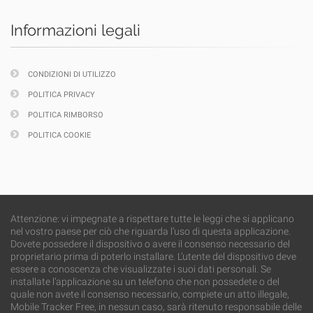
Informazioni legali
CONDIZIONI DI UTILIZZO
POLITICA PRIVACY
POLITICA RIMBORSO
POLITICA COOKIE
Attenzione: vi impegnate a rispettare tutte le leggi che si applicano
nel vostro paese per ciò che riguarda l’uso di questa applicazione.
Dovete possedere il dispositivo o avere il consenso necessario del
proprietario prima di poterlo installare. L’utente del dispositivo deve
essere a conoscenza che visualizzate i suoi dati personali. Se
installate l’applicazione su un telefono che non possedete o del
quale non avete il consenso necessario, compiete un atto illegale,
Mobile Tracker Free, in nessun caso, sarà ritenuto responsabile delle