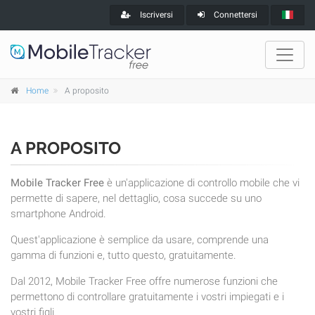
Iscriversi
Connettersi
Home
A proposito
A PROPOSITO
Mobile Tracker Free
è un'applicazione di controllo mobile che vi
permette di sapere, nel dettaglio, cosa succede su uno
smartphone Android.
Quest'applicazione è semplice da usare, comprende una
gamma di funzioni e, tutto questo, gratuitamente.
Dal 2012, Mobile Tracker Free offre numerose funzioni che
permettono di controllare gratuitamente i vostri impiegati e i
vostri figli.