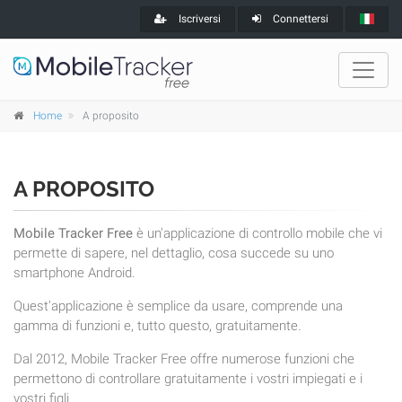
Iscriversi
Connettersi
Home
A proposito
A PROPOSITO
Mobile Tracker Free
è un'applicazione di controllo mobile che vi
permette di sapere, nel dettaglio, cosa succede su uno
smartphone Android.
Quest'applicazione è semplice da usare, comprende una
gamma di funzioni e, tutto questo, gratuitamente.
Dal 2012, Mobile Tracker Free offre numerose funzioni che
permettono di controllare gratuitamente i vostri impiegati e i
vostri figli.