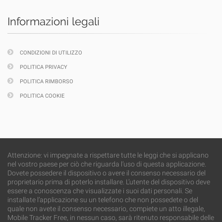
Informazioni legali
CONDIZIONI DI UTILIZZO
POLITICA PRIVACY
POLITICA RIMBORSO
POLITICA COOKIE
Attenzione: vi impegnate a rispettare tutte le leggi che si applicano
nel vostro paese per ciò che riguarda l’uso di questa applicazione.
Dovete possedere il dispositivo o avere il consenso necessario del
proprietario prima di poterlo installare. L’utente del dispositivo deve
essere a conoscenza che visualizzate i suoi dati personali. Se
installate l’applicazione su un telefono che non possedete o del
quale non avete il consenso necessario, compiete un atto illegale,
Mobile Tracker Free, in nessun caso, sarà ritenuto responsabile delle