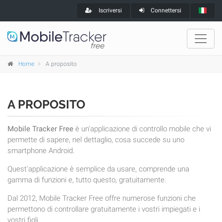
Iscriversi
Connettersi
Home
A proposito
A PROPOSITO
Mobile Tracker Free
è un'applicazione di controllo mobile che vi
permette di sapere, nel dettaglio, cosa succede su uno
smartphone Android.
Quest'applicazione è semplice da usare, comprende una
gamma di funzioni e, tutto questo, gratuitamente.
Dal 2012, Mobile Tracker Free offre numerose funzioni che
permettono di controllare gratuitamente i vostri impiegati e i
vostri figli.