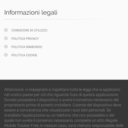
Informazioni legali
CONDIZIONI DI UTILIZZO
POLITICA PRIVACY
POLITICA RIMBORSO
POLITICA COOKIE
Attenzione: vi impegnate a rispettare tutte le leggi che si applicano
nel vostro paese per ciò che riguarda l’uso di questa applicazione.
Dovete possedere il dispositivo o avere il consenso necessario del
proprietario prima di poterlo installare. L’utente del dispositivo deve
essere a conoscenza che visualizzate i suoi dati personali. Se
installate l’applicazione su un telefono che non possedete o del
quale non avete il consenso necessario, compiete un atto illegale,
Mobile Tracker Free, in nessun caso, sarà ritenuto responsabile delle