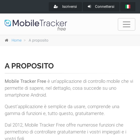
Iscriversi
Connettersi
Home
A proposito
A PROPOSITO
Mobile Tracker Free
è un'applicazione di controllo mobile che vi
permette di sapere, nel dettaglio, cosa succede su uno
smartphone Android.
Quest'applicazione è semplice da usare, comprende una
gamma di funzioni e, tutto questo, gratuitamente.
Dal 2012, Mobile Tracker Free offre numerose funzioni che
permettono di controllare gratuitamente i vostri impiegati e i
vostri figli.