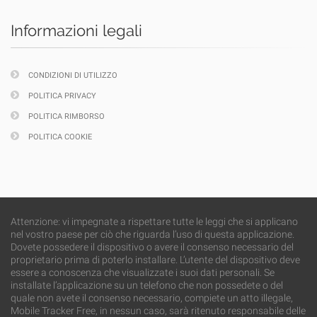
Informazioni legali
CONDIZIONI DI UTILIZZO
POLITICA PRIVACY
POLITICA RIMBORSO
POLITICA COOKIE
Attenzione: vi impegnate a rispettare tutte le leggi che si applicano
nel vostro paese per ciò che riguarda l’uso di questa applicazione.
Dovete possedere il dispositivo o avere il consenso necessario del
proprietario prima di poterlo installare. L’utente del dispositivo deve
essere a conoscenza che visualizzate i suoi dati personali. Se
installate l’applicazione su un telefono che non possedete o del
quale non avete il consenso necessario, compiete un atto illegale,
Mobile Tracker Free, in nessun caso, sarà ritenuto responsabile delle