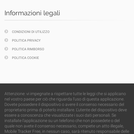
Informazioni legali
CONDIZIONI DI UTILIZZO
POLITICA PRIVACY
POLITICA RIMBORSO
POLITICA COOKIE
Attenzione: vi impegnate a rispettare tutte le leggi che si applicano
nel vostro paese per ciò che riguarda l’uso di questa applicazione.
Dovete possedere il dispositivo o avere il consenso necessario del
proprietario prima di poterlo installare. L’utente del dispositivo deve
essere a conoscenza che visualizzate i suoi dati personali. Se
installate l’applicazione su un telefono che non possedete o del
quale non avete il consenso necessario, compiete un atto illegale,
Mobile Tracker Free, in nessun caso, sarà ritenuto responsabile delle