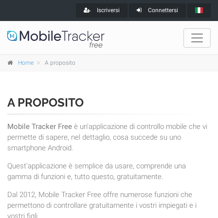
Iscriversi
Connettersi
Home
A proposito
A PROPOSITO
Mobile Tracker Free
è un'applicazione di controllo mobile che vi
permette di sapere, nel dettaglio, cosa succede su uno
smartphone Android.
Quest'applicazione è semplice da usare, comprende una
gamma di funzioni e, tutto questo, gratuitamente.
Dal 2012, Mobile Tracker Free offre numerose funzioni che
permettono di controllare gratuitamente i vostri impiegati e i
vostri figli.