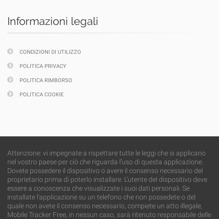
Informazioni legali
CONDIZIONI DI UTILIZZO
POLITICA PRIVACY
POLITICA RIMBORSO
POLITICA COOKIE
Attenzione: vi impegnate a rispettare tutte le leggi che si applicano
nel vostro paese per ciò che riguarda l’uso di questa applicazione.
Dovete possedere il dispositivo o avere il consenso necessario del
proprietario prima di poterlo installare. L’utente del dispositivo deve
essere a conoscenza che visualizzate i suoi dati personali. Se
installate l’applicazione su un telefono che non possedete o del
quale non avete il consenso necessario, compiete un atto illegale,
Mobile Tracker Free, in nessun caso, sarà ritenuto responsabile delle