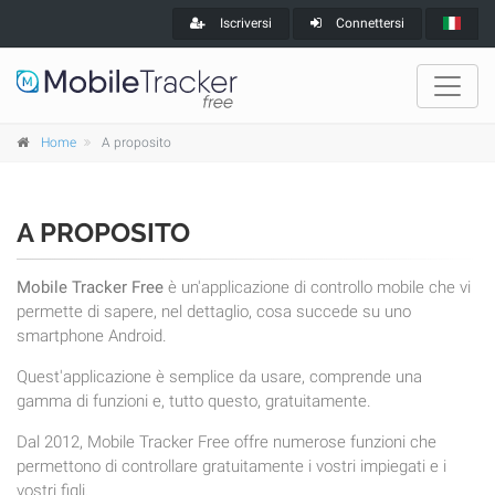
Iscriversi
Connettersi
Home
A proposito
A PROPOSITO
Mobile Tracker Free
è un'applicazione di controllo mobile che vi
permette di sapere, nel dettaglio, cosa succede su uno
smartphone Android.
Quest'applicazione è semplice da usare, comprende una
gamma di funzioni e, tutto questo, gratuitamente.
Dal 2012, Mobile Tracker Free offre numerose funzioni che
permettono di controllare gratuitamente i vostri impiegati e i
vostri figli.